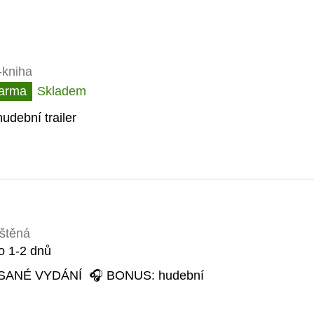
-kniha
arma
Skladem
udební trailer
ištěná
o 1-2 dnů
ANÉ VYDÁNÍ 🎧 BONUS: hudební