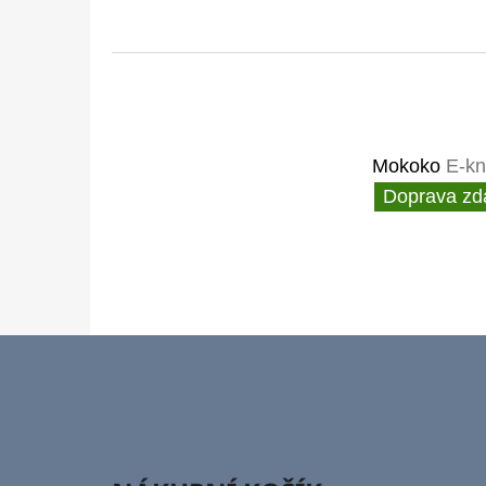
Mokoko
E-kn
Doprava zd
Z
Á
P