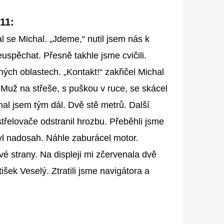
11:
al se Michal. „Jdeme,“ nutil jsem nás k
neuspěchat. Přesně takhle jsme cvičili.
ch oblastech. „Kontakt!“ zakřičel Michal
 Muž na střeše, s puškou v ruce, se skácel
al jsem tým dál. Dvě stě metrů. Další
třelovače odstranil hrozbu. Přeběhli jsme
byl nadosah. Náhle zaburácel motor.
vé strany. Na displeji mi zčervenala dvě
išek Veselý. Ztratili jsme navigátora a