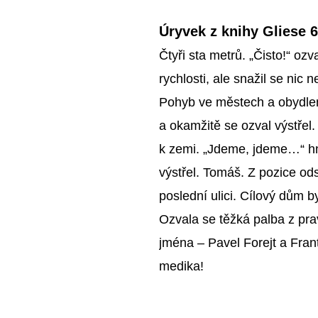
Úryvek z knihy Gliese 6
Čtyři sta metrů. „Čisto!“ ozv
rychlosti, ale snažil se nic 
Pohyb ve městech a obydlený
a okamžitě se ozval výstřel.
k zemi. „Jdeme, jdeme…“ hn
výstřel. Tomáš. Z pozice ods
poslední ulici. Cílový dům 
Ozvala se těžká palba z pra
jména – Pavel Forejt a Frant
medika!