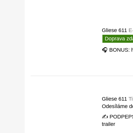
Gliese 611
E
Doprava zd
🎧 BONUS: h
Gliese 611
T
Odesíláme d
✍️ PODPEPS
trailer