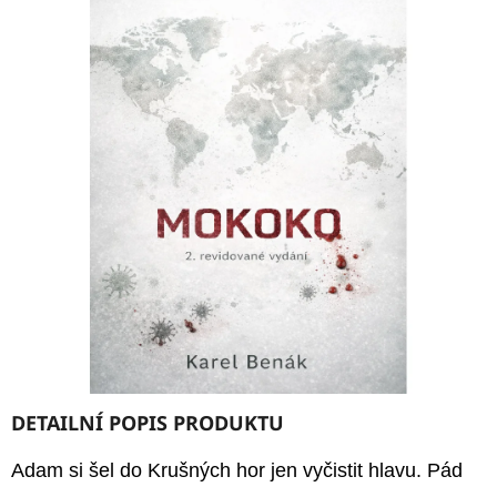
E
T
E
N
A
J
Í
T
?
DETAILNÍ POPIS PRODUKTU
HLEDAT
Adam si šel do Krušných hor jen vyčistit hlavu. Pád