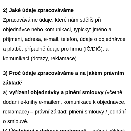
E
T
2) Jaké údaje zpracováváme
E
Zpracováváme údaje, které nám sdělíš při
N
objednávce nebo komunikaci, typicky: jméno a
A
příjmení, adresa, e-mail, telefon, údaje o objednávce
J
a platbě, případně údaje pro firmu (IČ/DIČ), a
Í
komunikaci (dotazy, reklamace).
T
3) Proč údaje zpracováváme a na jakém právním
?
základě
a)
Vyřízení objednávky a plnění smlouvy
(včetně
dodání e-knihy e-mailem, komunikace k objednávce,
reklamace) – právní základ: plnění smlouvy / jednání
HLEDAT
o smlouvě.