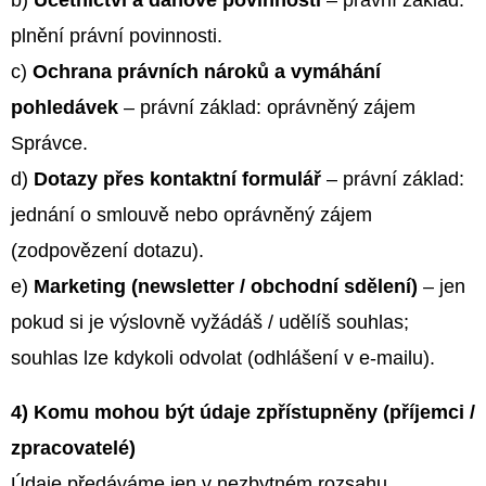
b)
Účetnictví a daňové povinnosti
– právní základ:
plnění právní povinnosti.
c)
Ochrana právních nároků a vymáhání
pohledávek
– právní základ: oprávněný zájem
Správce.
d)
Dotazy přes kontaktní formulář
– právní základ:
jednání o smlouvě nebo oprávněný zájem
(zodpovězení dotazu).
e)
Marketing (newsletter / obchodní sdělení)
– jen
pokud si je výslovně vyžádáš / udělíš souhlas;
souhlas lze kdykoli odvolat (odhlášení v e-mailu).
4) Komu mohou být údaje zpřístupněny (příjemci /
zpracovatelé)
Údaje předáváme jen v nezbytném rozsahu,