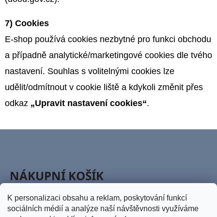
7) Cookies
E-shop používá cookies nezbytné pro funkci obchodu
a případně analytické/marketingové cookies dle tvého
nastavení. Souhlas s volitelnými cookies lze
udělit/odmítnout v cookie liště a kdykoli změnit přes
odkaz
„Upravit nastavení cookies“
.
Z
Á
P
NÁKUPNÍ KOŠÍK
A
T
K personalizaci obsahu a reklam, poskytování funkcí
0
KS /
0 KČ
sociálních médií a analýze naší návštěvnosti využíváme
Í