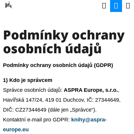
K
Hledat
Nák
Přejít
O
na
Zpět
Zpět
koší
Š
obsah
Podmínky ochrany
Í
C
K
osobních údajů
O
P
O
Podmínky ochrany osobních údajů (GDPR)
T
1) Kdo je správcem
Ř
Správce osobních údajů:
ASPRA Europe, s.r.o.
,
E
Havířská 147/24, 419 01 Duchcov, IČ: 27344649,
B
DIČ: CZ27344649 (dále jen „Správce“).
U
Kontaktní e-mail pro GDPR:
knihy@aspra-
J
europe.eu