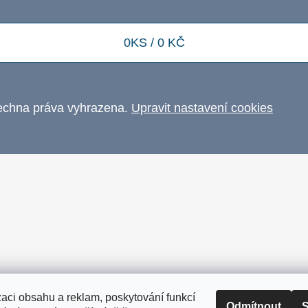
0
KS /
0 KČ
echna práva vyhrazena.
Upravit nastavení cookies
zaci obsahu a reklam, poskytování funkcí
Odmítnout
S