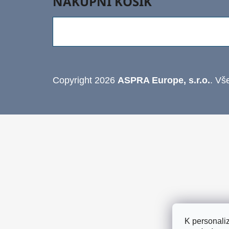
Í
A
NÁKUPNÍ KOŠÍK
P
T
A
Í
N
E
L
Copyright 2026
ASPRA Europe, s.r.o.
. Vš
K personali